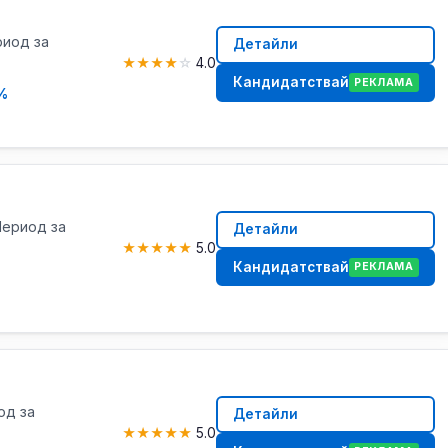
риод за
Детайли
★
★
★
★
☆
4.0
Кандидатствай
РЕКЛАМА
%
 Период за
Детайли
★
★
★
★
★
5.0
Кандидатствай
РЕКЛАМА
од за
Детайли
★
★
★
★
★
5.0