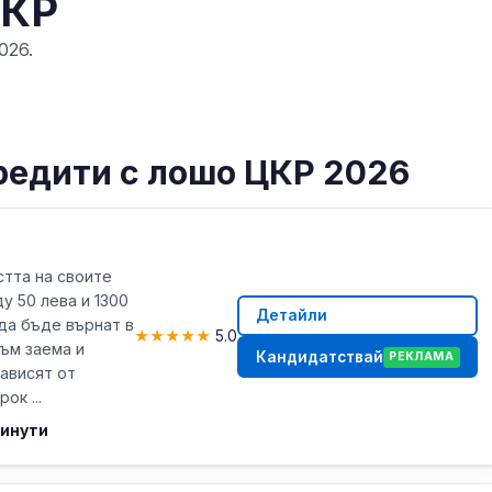
ЦКР
026.
редити с лошо ЦКР 2026
тта на своите
у 50 лева и 1300
Детайли
да бъде върнат в
★
★
★
★
★
5.0
към заема и
Кандидатствай
РЕКЛАМА
зависят от
ок ...
минути