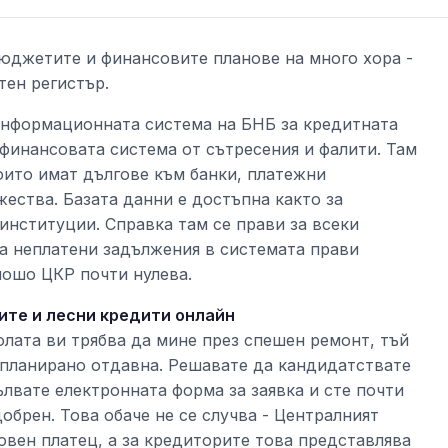
бюджетите и финансовите планове на много хора -
тен регистър.
 информационната система на БНБ за кредитната
 финансовата система от сътресения и фалити. Там
оито имат дългове към банки, платежни
ества. Базата данни е достъпна както за
 институции. Справка там се прави за всеки
на неплатени задължения в системата прави
лошо ЦКР почти нулева.
зите и лесни кредити онлайн
олата ви трябва да мине през спешен ремонт, тъй
 планирано отдавна. Решавате да кандидатствате
ълвате електронната форма за заявка и сте почти
обрен. Това обаче не се случва - Централният
довен платец, а за кредиторите това представлява