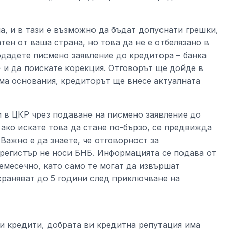
, и в тази е възможно да бъдат допуснати грешки,
ен от ваша страна, но това да не е отбелязано в
подадете писмено заявление до кредитора – банка
 и да поискате корекция. Отговорът ще дойде в
има основания, кредиторът ще внесе актуалната
 в ЦКР чрез подаване на писмено заявление до
а ако искате това да стане по-бързо, се предвижда
 Важно е да знаете, че отговорност за
регистър не носи БНБ. Информацията се подава от
емесечно, като само те могат да извършат
храняват до 5 години след приключване на
зи кредити, добрата ви кредитна репутация има