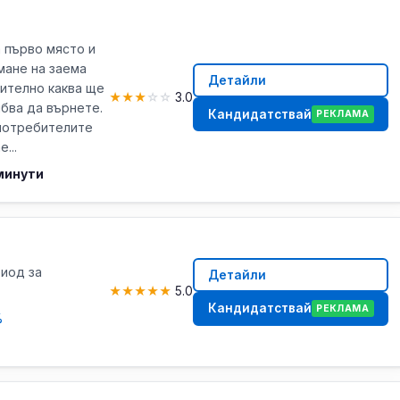
 първо място и
мане на заема
Детайли
ително каква ще
★
★
★
☆
☆
3.0
ябва да върнете.
Кандидатствай
РЕКЛАМА
 потребителите
...
минути
риод за
Детайли
★
★
★
★
★
5.0
Кандидатствай
РЕКЛАМА
%