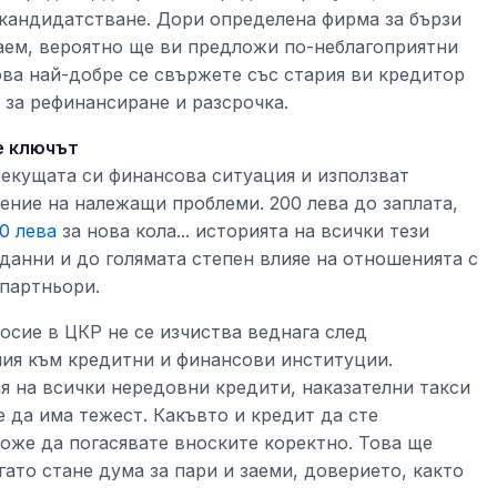
кандидатстване. Дори определена фирма за бързи
заем, вероятно ще ви предложи по-неблагоприятни
ова най-добре се свържете със стария ви кредитор
за рефинансиране и разсрочка.
е ключът
текущата си финансова ситуация и използват
ение на належащи проблеми. 200 лева до заплата,
0 лева
за нова кола... историята на всички тези
 данни и до голямата степен влияе на отношенията с
партньори.
осие в ЦКР не се изчиства веднага след
ния към кредитни и финансови институции.
я на всички нередовни кредити, наказателни такси
е да има тежест. Какъвто и кредит да сте
може да погасявате вноските коректно. Това ще
ато стане дума за пари и заеми, доверието, както