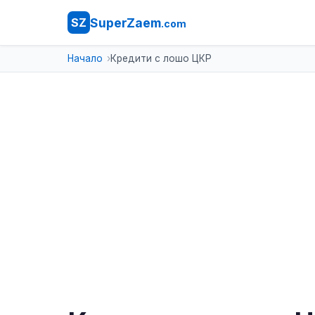
SuperZaem
SZ
.com
Начало
Кредити с лошо ЦКР