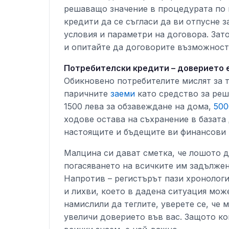
решаващо значение в процедурата по 
кредити да се съгласи да ви отпусне 
условия и параметри на договора. Зат
и опитайте да договорите възможност 
Потребителски кредити – доверието 
Обикновено потребителите мислят за 
паричните
заеми
като средство за реш
1500 лева за обзавеждане на дома,
500
ходове остава на съхранение в базата
настоящите и бъдещите ви финансови 
Малцина си дават сметка, че лошото д
погасяването на всичките им задълже
Напротив – регистърът пази хронологи
и лихви, което в дадена ситуация мож
намислили да теглите, уверете се, че 
увеличи доверието във вас. Защото ког