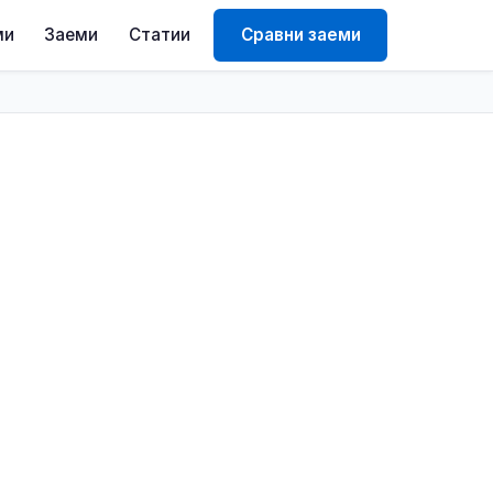
ми
Заеми
Статии
Сравни заеми