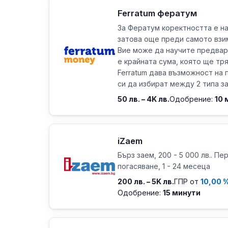
Ferratum фератум
За Фератум коректността е на
затова още преди самото взи
Вие може да научите предвар
е крайната сума, която ще тр
Ferratum дава възможност на
си да избират между 2 типа зае
50 лв. – 4K лв.
Одобрение:
10 
iZaem
Бърз заем, 200 - 5 000 лв.. Пе
погасяване, 1 - 24 месеца
200 лв. – 5K лв.
ГПР от
10,00 
Одобрение:
15 минути