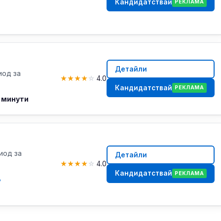
Кандидатствай
РЕКЛАМА
Детайли
иод за
★
★
★
★
☆
4.0
Кандидатствай
РЕКЛАМА
 минути
риод за
Детайли
★
★
★
★
☆
4.0
Кандидатствай
РЕКЛАМА
%