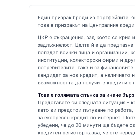
Един призрак броди из портфейлите, 
това е призракът на Централния креди
ЦКР е съкращение, зад което се крие
задлъжнялост. Целта й е да предпазна
попадат всички лица и организации, к
институции, колекторски фирми и друж
потребителите, така и за финансовите
кандидат за нов кредит, а наличието 
възможността да получите кредити с 
Това е голямата спънка за иначе бър
Представете си следната ситуация – к
като ви предстои пътуване по работа,
за експресен кредит по интернет. Поп
убедени, че до 20 минути ще бъдете од
кредитен регистър казва, че сте нере