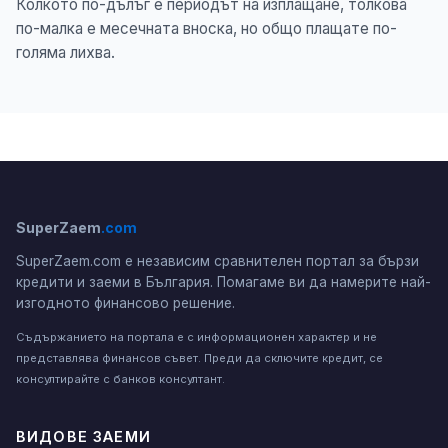
Колкото по-дълъг е периодът на изплащане, толкова
по-малка е месечната вноска, но общо плащате по-
голяма лихва.
SuperZaem
.com
SuperZaem.com е независим сравнителен портал за бързи
кредити и заеми в България. Помагаме ви да намерите най-
изгодното финансово решение.
Съдържанието на портала е с информационен характер и не
представлява финансов съвет. Преди да сключите кредит, се
консултирайте с банков консултант.
ВИДОВЕ ЗАЕМИ