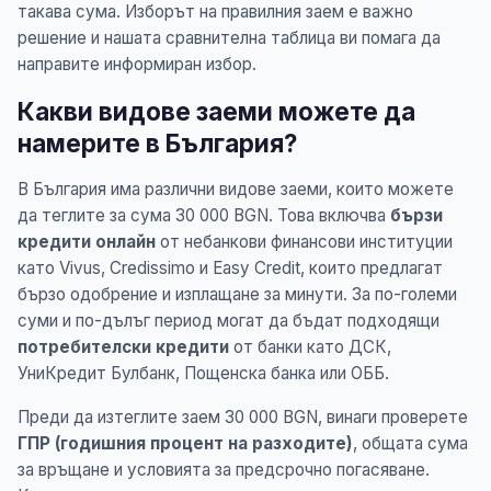
такава сума. Изборът на правилния заем е важно
решение и нашата сравнителна таблица ви помага да
направите информиран избор.
Какви видове заеми можете да
намерите в България?
В България има различни видове заеми, които можете
да теглите за сума 30 000 BGN. Това включва
бързи
кредити онлайн
от небанкови финансови институции
като Vivus, Credissimo и Easy Credit, които предлагат
бързо одобрение и изплащане за минути. За по-големи
суми и по-дълъг период могат да бъдат подходящи
потребителски кредити
от банки като ДСК,
УниКредит Булбанк, Пощенска банка или ОББ.
Преди да изтеглите заем 30 000 BGN, винаги проверете
ГПР (годишния процент на разходите)
, общата сума
за връщане и условията за предсрочно погасяване.