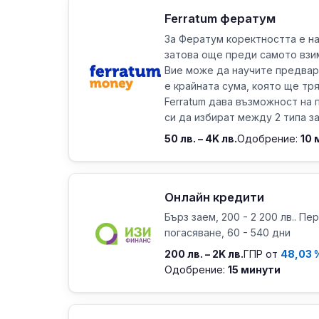
Ferratum фератум
За Фератум коректността е на
затова още преди самото взи
Вие може да научите предвар
е крайната сума, която ще тр
Ferratum дава възможност на
си да избират между 2 типа зае
50 лв. – 4K лв.
Одобрение:
10 
Онлайн кредити
Бърз заем, 200 - 2 200 лв.. Пе
погасяване, 60 - 540 дни
200 лв. – 2K лв.
ГПР от
48,03 
Одобрение:
15 минути