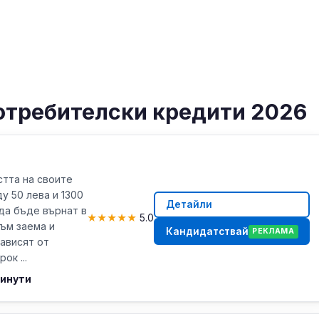
отребителски кредити 2026
тта на своите
у 50 лева и 1300
Детайли
да бъде върнат в
★
★
★
★
★
5.0
към заема и
Кандидатствай
РЕКЛАМА
зависят от
ок ...
минути