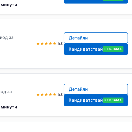
 минути
риод за
Детайли
★
★
★
★
★
5.0
Кандидатствай
РЕКЛАМА
%
Детайли
иод за
★
★
★
★
★
5.0
Кандидатствай
РЕКЛАМА
 минути