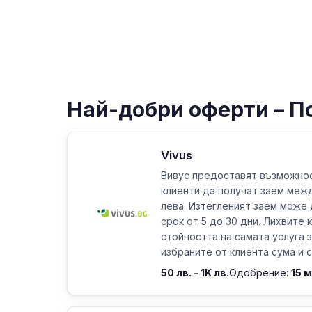
Най-добри оферти – П
Vivus
Вивус предоставят възможнос
клиенти да получат заем межд
лева. Изтегленият заем може 
срок от 5 до 30 дни. Лихвите 
стойността на самата услуга 
избраните от клиента сума и ср
50 лв. – 1K лв.
Одобрение:
15 