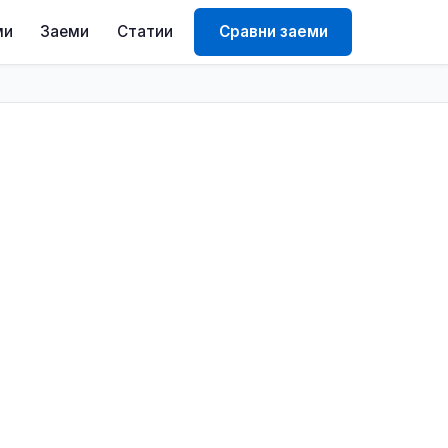
ми
Заеми
Статии
Сравни заеми