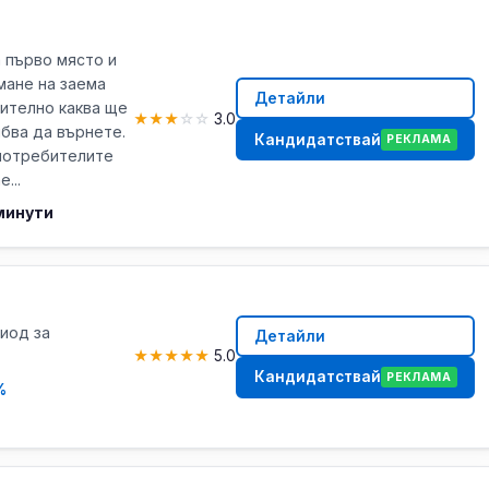
 първо място и
мане на заема
Детайли
ително каква ще
★
★
★
☆
☆
3.0
ябва да върнете.
Кандидатствай
РЕКЛАМА
 потребителите
...
минути
риод за
Детайли
★
★
★
★
★
5.0
Кандидатствай
РЕКЛАМА
%