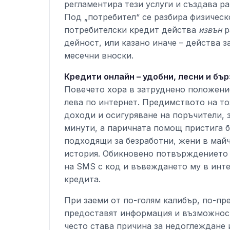
регламентира тези услуги и създава р
Под „потребител“ се разбира физическ
потребителски кредит действа
извън
р
дейност, или казано иначе – действа з
месечни вноски.
Кредити онлайн – удобни, лесни и бър
Повечето хора в затруднено положени
лева по интернет. Предимството на тоз
доходи и осигуряване на поръчители, 
минути, а паричната помощ пристига б
подходящи за безработни, жени в май
история. Обикновено потвърждението 
на SMS с код и въвеждането му в инте
кредита.
При заеми от по-голям калибър, по-пр
предоставят информация и възможност
често става причина за недоглеждане 