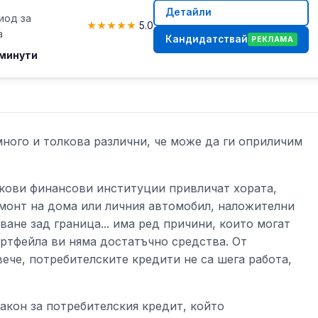
Детайли
риод за
★
★
★
★
★
5.0
а
Кандидатствай
РЕКЛАМА
 минути
ного и толкова различни, че може да ги оприличим
нкови финансови институции привличат хората,
емонт на дома или личния автомобил, наложителни
ване зад граница... има ред причини, които могат
ортфейла ви няма достатъчно средства. От
вече, потребителските кредити не са шега работа,
Закон за потребителския кредит, който