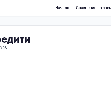
Начало
Сравнение на зае
редити
026.