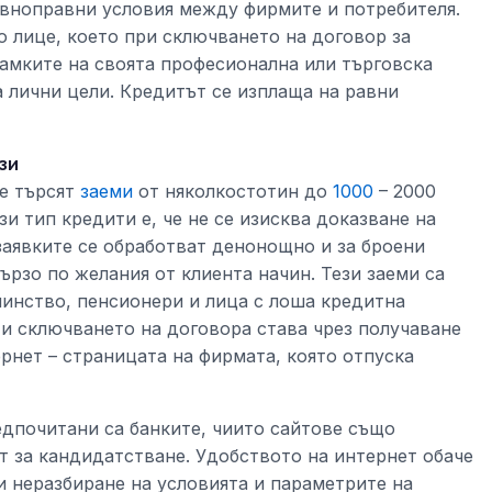
авноправни условия между фирмите и потребителя.
о лице, което при сключването на договор за
амките на своята професионална или търговска
а лични цели. Кредитът се изплаща на равни
зи
е търсят
заеми
от няколкостотин до
1000
– 2000
и тип кредити е, че не се изисква доказване на
заявките се обработват денонощно и за броени
ързо по желания от клиента начин. Тези заеми са
чинство, пенсионери и лица с лоша кредитна
и сключването на договора става чрез получаване
рнет – страницата на фирмата, която отпуска
едпочитани са банките, чиито сайтове също
 за кандидатстване. Удобството на интернет обаче
и неразбиране на условията и параметрите на