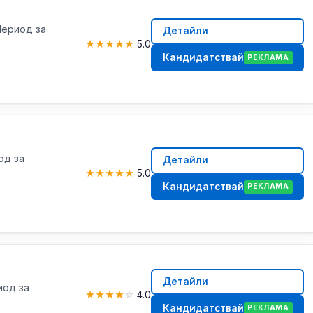
 Период за
Детайли
★
★
★
★
★
5.0
Кандидатствай
РЕКЛАМА
од за
Детайли
★
★
★
★
★
5.0
Кандидатствай
РЕКЛАМА
Детайли
иод за
★
★
★
★
☆
4.0
Кандидатствай
РЕКЛАМА