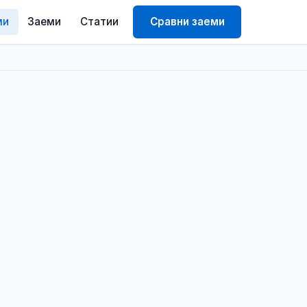
ми
Заеми
Статии
Сравни заеми