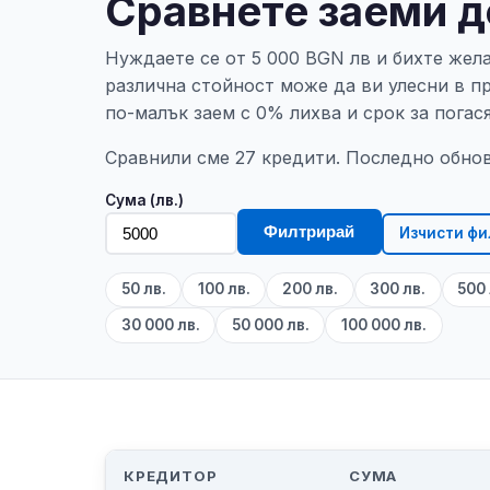
Сравнете заеми д
Нуждаете се от 5 000 BGN лв и бихте жел
различна стойност може да ви улесни в п
по-малък заем с 0% лихва и срок за погас
Сравнили сме 27 кредити. Последно обнове
Сума (лв.)
Филтрирай
Изчисти фи
50 лв.
100 лв.
200 лв.
300 лв.
500 
30 000 лв.
50 000 лв.
100 000 лв.
КРЕДИТОР
СУМА