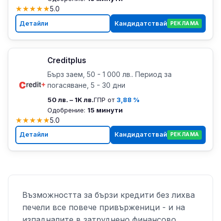
★
★
★
★
★
5.0
Детайли
Кандидатствай
РЕКЛАМА
Creditplus
Бърз заем, 50 - 1 000 лв.. Период за
погасяване, 5 - 30 дни
50 лв. – 1K лв.
ГПР от
3,88 %
Одобрение:
15 минути
★
★
★
★
★
5.0
Детайли
Кандидатствай
РЕКЛАМА
Възможността за бързи кредити без лихва
печели все повече привърженици - и на
изпадналите в затруднено финансово