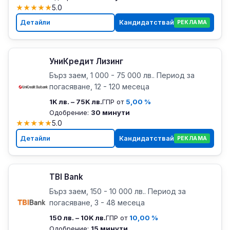
★
★
★
★
★
5.0
Детайли
Кандидатствай
РЕКЛАМА
УниКредит Лизинг
Бърз заем, 1 000 - 75 000 лв.. Период за
погасяване, 12 - 120 месеца
1K лв. – 75K лв.
ГПР от
5,00 %
Одобрение:
30 минути
★
★
★
★
★
5.0
Детайли
Кандидатствай
РЕКЛАМА
TBI Bank
Бърз заем, 150 - 10 000 лв.. Период за
погасяване, 3 - 48 месеца
150 лв. – 10K лв.
ГПР от
10,00 %
Одобрение:
15 минути