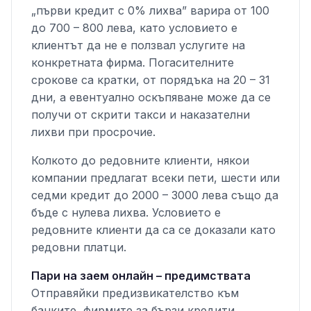
„първи кредит с 0% лихва” варира от 100
до 700 – 800 лева, като условието е
клиентът да не е ползвал услугите на
конкретната фирма. Погасителните
срокове са кратки, от порядъка на 20 – 31
дни, а евентуално оскъпяване може да се
получи от скрити такси и наказателни
лихви при просрочие.
Колкото до редовните клиенти, някои
компании предлагат всеки пети, шести или
седми кредит до 2000 – 3000 лева също да
бъде с нулева лихва. Условието е
редовните клиенти да са се доказали като
редовни платци.
Пари на заем онлайн – предимствата
Отправяйки предизвикателство към
банките, фирмите за бързи кредити