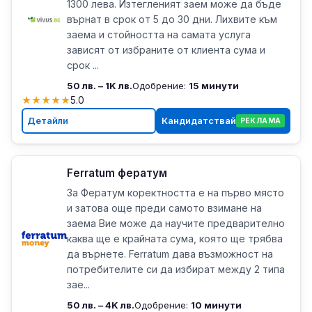
1300 лева. Изтегленият заем може да бъде
върнат в срок от 5 до 30 дни. Лихвите към
заема и стойността на самата услуга
зависят от избраните от клиента сума и
срок ...
50 лв. – 1K лв.
Одобрение:
15 минути
★
★
★
★
★
5.0
Детайли
Кандидатствай
РЕКЛАМА
Ferratum фератум
За Фератум коректността е на първо място
и затова още преди самото взимане на
заема Вие може да научите предварително
каква ще е крайната сума, която ще трябва
да върнете. Ferratum дава възможност на
потребителите си да избират между 2 типа
зае...
50 лв. – 4K лв.
Одобрение:
10 минути