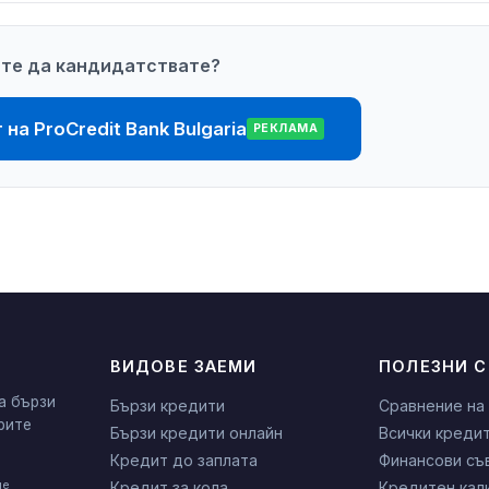
сте да кандидатствате?
на ProCredit Bank Bulgaria
РЕКЛАМА
ВИДОВЕ ЗАЕМИ
ПОЛЕЗНИ 
а бързи
Бързи кредити
Сравнение на
рите
Бързи кредити онлайн
Всички креди
Кредит до заплата
Финансови съ
не
Кредит за кола
Кредитен кал