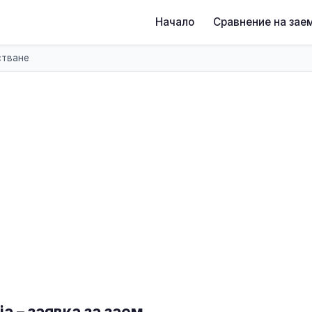
Начало
Сравнение на зае
тване
ia – заявка за заем