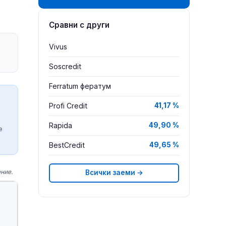
Сравни с други
Vivus
Soscredit
Ferratum фератум
Profi Credit
41,17 %
Rapida
49,90 %
е
BestCredit
49,65 %
ние.
Всички заеми →