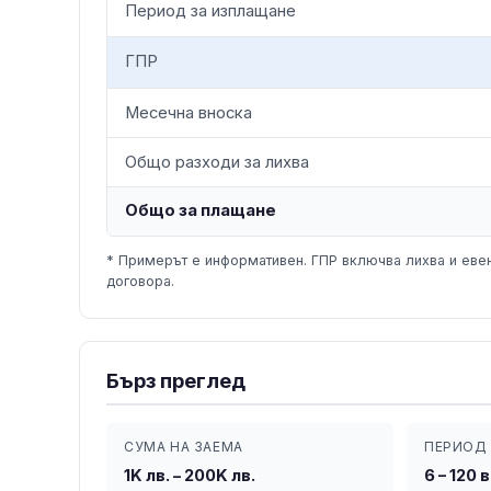
Период за изплащане
ГПР
Месечна вноска
Общо разходи за лихва
Общо за плащане
* Примерът е информативен. ГПР включва лихва и евен
договора.
Бърз преглед
СУМА НА ЗАЕМА
ПЕРИОД 
1K лв. – 200K лв.
6 – 120 