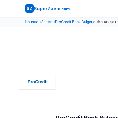
SuperZaem
SZ
.com
Начало
Заеми
ProCredit Bank Bulgaria
Кандидатс
ProCredit Bank Bulgar