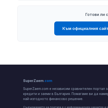
Готови ли 
Към официалния сайт 
SuperZaem
.com
SuperZaem.com е независим сравнителен портал з
кредити и заеми в България. Помагаме ви да наме
най-изгодното финансово решение.
Съдържанието на портала е с информационен характер и 