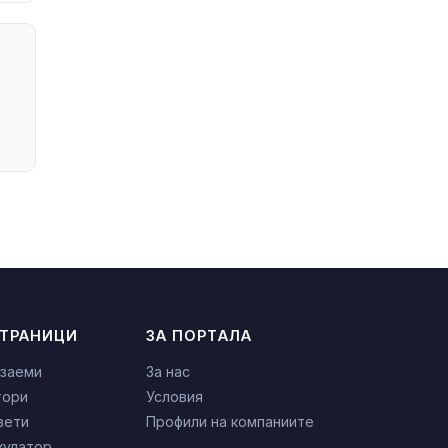
СТРАНИЦИ
ЗА ПОРТАЛА
 заеми
За нас
тори
Условия
вети
Профили на компаниите
кулатор