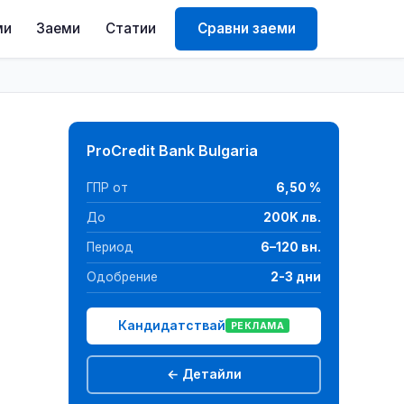
ми
Заеми
Статии
Сравни заеми
ProCredit Bank Bulgaria
ГПР от
6,50 %
До
200K лв.
Период
6–120 вн.
Одобрение
2-3 дни
Кандидатствай
РЕКЛАМА
← Детайли