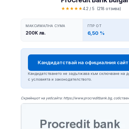
★
★
★
★
★
4.2 / 5 (218 отзива)
МАКСИМАЛНА СУМА
ГПР ОТ
200K лв.
6,50 %
Кандидатствай на официалния сайт P
Кандидатстването не задължава към сключване на дог
с условията и законодателството.
Скрийншот на уебсайта: https://www.procreditbank.bg, собств