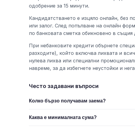
одобрение за 15 минути.
Кандидатстването е изцяло онлайн, без п
или залог. След попълване на онлайн фор
по банковата сметка обикновено в същия 
При небанковите кредити обърнете специ
разходите), който включва лихвата и всич
нулева лихва или специални промоционалн
навреме, за да избегнете неустойки и нег
Често задавани въпроси
Колко бързо получавам заема?
Каква е минималната сума?