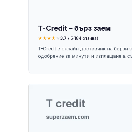
T-Credit – бърз заем
★
★
★
★
☆
3.7
/ 5
(
184
отзива)
T-Credit е онлайн доставчик на бързи 
одобрение за минути и изплащане в с