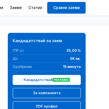
ми
Заеми
Статии
Сравни заеми
Кандидатствай за заем
ГПР от
35,00 %
До
5K лв.
Одобрение
15 минути
Кандидатствай
РЕКЛАМА
За компанията
PDF профил