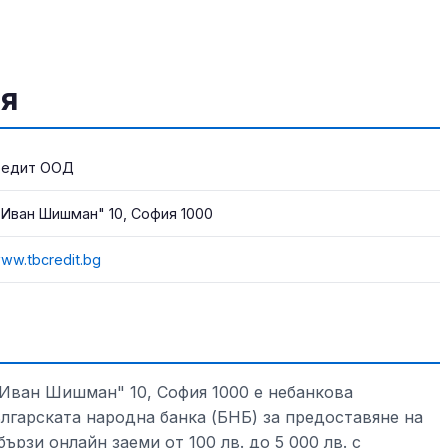
я
редит ООД
р Иван Шишман" 10, София 1000
www.tbcredit.bg
 Иван Шишман" 10, София 1000 е небанкова
лгарската народна банка (БНБ) за предоставяне на
бързи онлайн заеми от 100 лв. до 5 000 лв. с