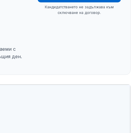
Кандидатстването не задължава към
сключване на договор.
заеми с
ъщия ден.