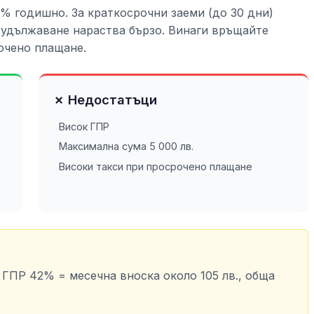
0% годишно. За краткосрочни заеми (до 30 дни)
и удължаване нараства бързо. Винаги връщайте
очено плащане.
✗ Недостатъци
Висок ГПР
Максимална сума 5 000 лв.
Високи такси при просрочено плащане
и ГПР 42% = месечна вноска около 105 лв., обща