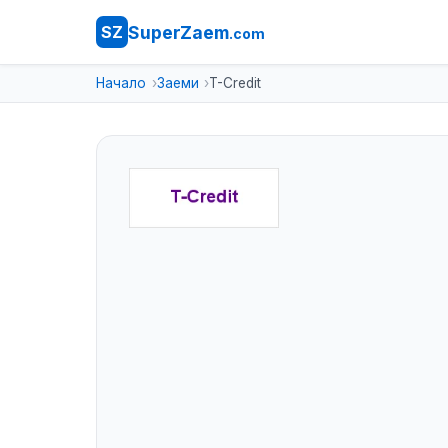
SuperZaem
SZ
.com
Начало
Заеми
T-Credit