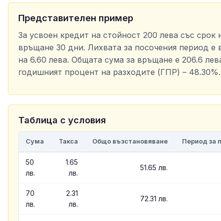
Представителен пример
За усвоен кредит на стойност 200 лева със срок 
връщане 30 дни. Лихвата за посочения период е 
на 6.60 лева. Общата сума за връщане е 206.6 лева
годишният процент на разходите (ГПР) – 48.30%.
Таблица с условия
Сума
Такса
Общо възстановяване
Период за 
50
1.65
51.65 лв.
лв.
лв.
70
2.31
72.31 лв.
лв.
лв.