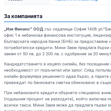
За компанията
„Изи Финанс” ООД
със седалище София 1408 ул."Ба
офис 1 е небанкова финансова институция, лицензи
Българската народна банка (БНБ) за предоставяне 
потребителски кредити. Мини Заем предлага бързи
заеми от 50 лв. до 2 200 лв. с одобрение за 20 минут
Кандидатстването е изцяло онлайн, без посещение 
необходимост от поръчител или залог. След попълв
онлайн формуляра решението идва бързо, а парите 
превеждат по банковата сметка обикновено в същи
При небанковите кредити обърнете специално вни
(годишния процент на разходите), който включва л
всички такси. Мини Заем може да предлага първи з