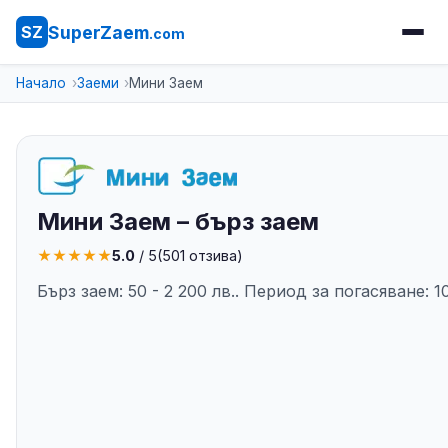
SuperZaem
SZ
.com
Начало
Заеми
Мини Заем
Мини Заем – бърз заем
★
★
★
★
★
5.0
/ 5
(
501
отзива)
Бърз заем: 50 - 2 200 лв.. Период за погасяване: 1