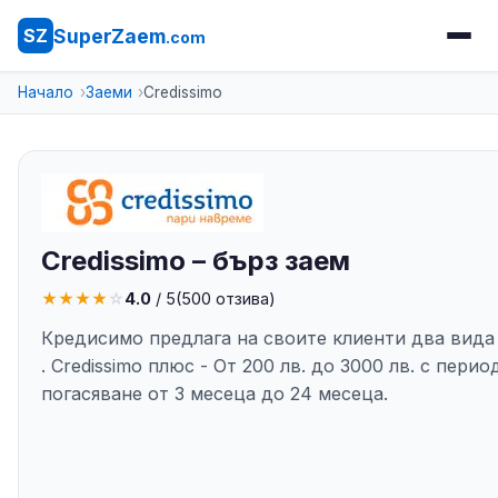
SuperZaem
SZ
.com
Начало
Заеми
Credissimo
Credissimo – бърз заем
★
★
★
★
☆
4.0
/ 5
(
500
отзива)
Кредисимо предлага на своите клиенти два вида 
. Credissimo плюс - От 200 лв. до 3000 лв. с перио
погасяване от 3 месеца до 24 месеца.