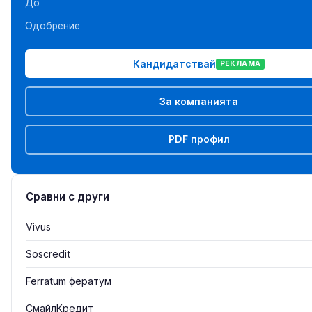
До
Одобрение
Кандидатствай
РЕКЛАМА
За компанията
PDF профил
Сравни с други
Vivus
Soscredit
Ferratum фератум
СмайлКредит