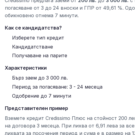
Credissimo предлага заеми от
200 лв.
до
3 000 лв.
с 
погасяване от 3 до 24 вноски и ГПР от 49,61 %. Од
обикновено отнема 7 минути.
Как се кандидатства?
Изберете тип кредит
Кандидатстване
Получаване на парите
Характеристики
Бърз заем до 3 000 лв.
Период за погасяване: 3 - 24 месеца
Одобрение до 7 минути
Представителен пример
Вземете кредит Credissimo Плюс на стойност 200 ле
на договора 3 месеца. При лихва от 6,91 лева за все
лихвата за посочения период и сума е в размер на 13