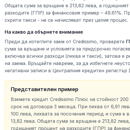
Общата сума за връщане е 213,82 лева, а годишният
разходите (ГПР) за финансовия пример – 49.61%. П
скрити такси - не се начисляват през целия процес.
На какво да обърнете внимание
Преди да изтеглите заем от Credissimo, проверете
Г
сума за връщане и условията за предсрочно погася
включва всички разходи (лихва и такси), затова е 
на заема. Връщайте навреме, за да избегнете неуст
негативни записи в Централния кредитен регистър 
Представителен пример
Вземете кредит Credissimo Плюс на стойност 200
срок на договора 3 месеца. При лихва от 6,91 лев
100 лева, лихвата за посочения период и сума е в
13,82 лева. Общата сума за връщане е 213,82 лева,
годишният процент на разходите (ГПР) за финан