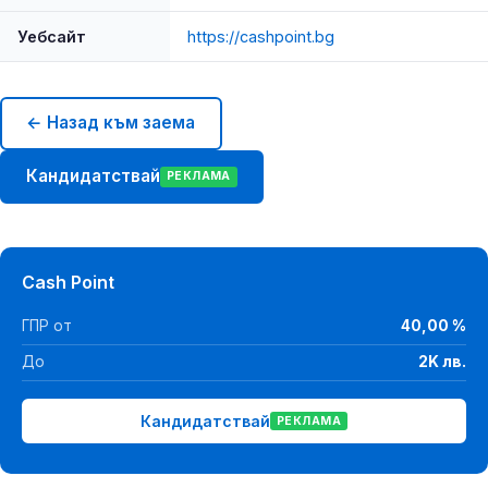
Уебсайт
https://cashpoint.bg
← Назад към заема
Кандидатствай
РЕКЛАМА
Cash Point
ГПР от
40,00 %
До
2K лв.
Кандидатствай
РЕКЛАМА