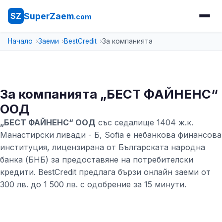
SuperZaem
SZ
.com
Начало
Заеми
BestCredit
За компанията
За компанията „БЕСТ ФАЙНЕНС“
ООД
„БЕСТ ФАЙНЕНС“ ООД
със седалище 1404 ж.к.
Манастирски ливади - Б, Sofia е небанкова финансова
институция, лицензирана от Българската народна
банка (БНБ) за предоставяне на потребителски
кредити. BestCredit предлага бързи онлайн заеми от
300 лв. до 1 500 лв. с одобрение за 15 минути.