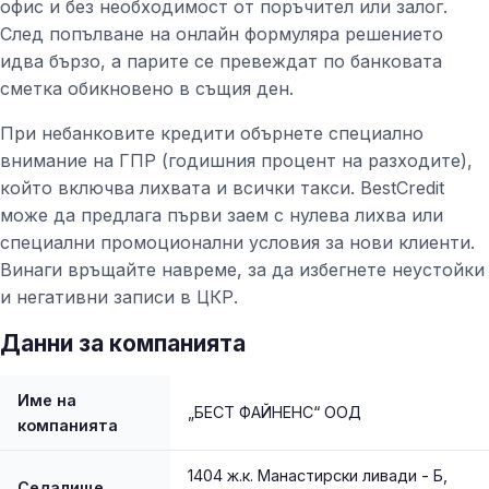
офис и без необходимост от поръчител или залог.
След попълване на онлайн формуляра решението
идва бързо, а парите се превеждат по банковата
сметка обикновено в същия ден.
При небанковите кредити обърнете специално
внимание на ГПР (годишния процент на разходите),
който включва лихвата и всички такси. BestCredit
може да предлага първи заем с нулева лихва или
специални промоционални условия за нови клиенти.
Винаги връщайте навреме, за да избегнете неустойки
и негативни записи в ЦКР.
Данни за компанията
Име на
„БЕСТ ФАЙНЕНС“ ООД
компанията
1404 ж.к. Манастирски ливади - Б,
Седалище