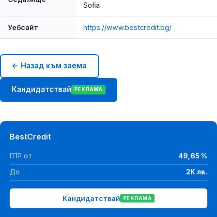
Sofia
Уебсайт
https://www.bestcredit.bg/
← Назад към заема
Кандидатствай
РЕКЛАМА
BestCredit
ГПР от
49,65 %
До
2K лв.
Кандидатствай
РЕКЛАМА