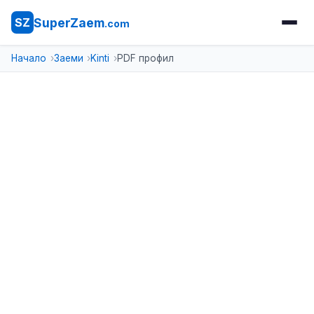
SuperZaem
SZ
.com
Начало
Заеми
Kinti
PDF профил