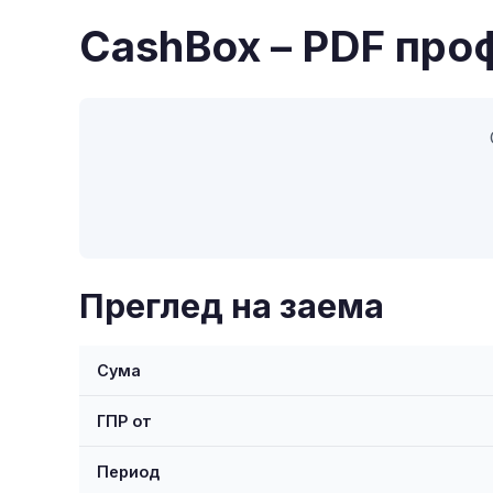
CashBox – PDF про
Преглед на заема
Сума
ГПР от
Период