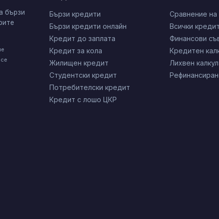
а бързи
Бързи кредити
Сравнение на
рите
Бързи кредити онлайн
Всички креди
Кредит до заплата
Финансови съ
не
Кредит за кола
Кредитен кал
 се
Жилищен кредит
Лихвен калку
Студентски кредит
Рефинансиран
Потребителски кредит
Кредит с лошо ЦКР