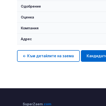
Одобрение
Оценка
Компания
Адрес
← Към детайлите на заема
Кандидат
SuperZaem
.com