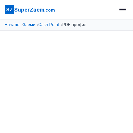
SuperZaem
SZ
.com
Начало
Заеми
Cash Point
PDF профил